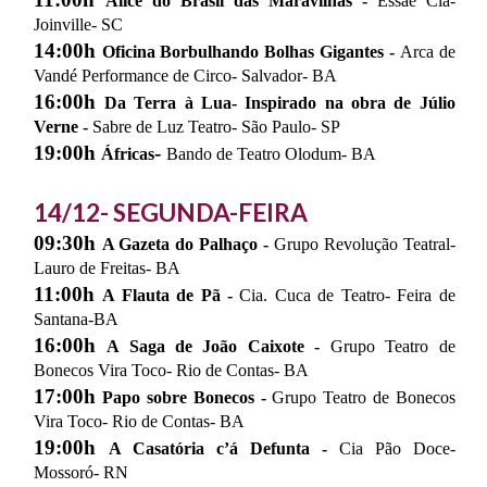
Alice do Brasil das Maravilhas -
Essaé Cia-
Joinville- SC
14:00h
Oficina Borbulhando Bolhas Gigantes -
Arca de
Vandé Performance de Circo- Salvador- BA
16:00h
Da Terra à Lua- Inspirado na obra de Júlio
Verne -
Sabre de Luz Teatro- São Paulo- SP
19:00h
-
Áfricas
Bando de Teatro Olodum- BA
14/12- SEGUNDA-FEIRA
09:30h
A Gazeta do Palhaço -
Grupo Revolução Teatral-
Lauro de Freitas- BA
11:00h
A Flauta de Pã -
Cia. Cuca de Teatro- Feira de
Santana-BA
16:00h
A Saga de João Caixote -
Grupo Teatro de
Bonecos Vira Toco- Rio de Contas- BA
1
7
:00h
Papo sobre Bonecos -
Grupo Teatro de Bonecos
Vira Toco- Rio de Contas- BA
19:00h
A Casatória c’á Defunta -
Cia Pão Doce-
Mossoró- RN