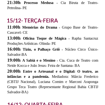
21:30h
Processo Medusa -
Cia Biruta de Teatro-
Petrolina- PE
15/12- TERÇA-FEIRA
11
:
0
0h
Memórias do Drama -
Grupo Base de Teatro-
Cascavel- CE
1
3
:00h
Oficina Toque de Mágica -
Rapha Santacruz
Produções Artísticas- Olinda- PE
16:00h
Tiziu, o Palhaço Griô -
Núcleo Circo Único-
Salvador-BA
19:00h
A Sabiá e o Menino -
Cia. Cuca de Teatro com
Neide Kocca e João Jesus- Feira de Santana- BA
20:00h
Entre o Artesanal e o Digital: O teatro, as
infâncias e a pandemia.
Mediadora: Márcia Frederico
(CBTIJ Nacional), Luciana Comim e Marconi Araponga
Grupo Teca Teatro (Representante Regional Bahia CBTIJ
Salvador-BA)
16/12- QUARTA-FEIRA