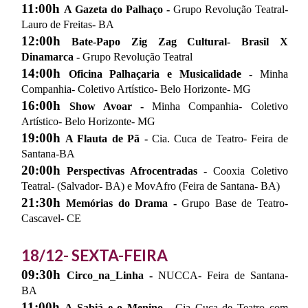
11:00h
A Gazeta do Palhaço -
Grupo Revolução Teatral-
Lauro de Freitas- BA
12:00h
Bate-Papo Zig Zag Cultural- Brasil X
Dinamarca -
Grupo Revolução Teatral
14:00h
Oficina Palhaçaria e Musicalidade -
Minha
Companhia- Coletivo Artístico- Belo Horizonte- MG
16:00h
Show Avoar -
Minha Companhia- Coletivo
Artístico- Belo Horizonte- MG
19:00h
A Flauta de Pã -
Cia. Cuca de Teatro- Feira de
Santana-BA
20:00h
Perspectivas Afrocentradas -
Cooxia Coletivo
Teatral- (Salvador- BA) e MovAfro (Feira de Santana- BA)
21:30h
Memórias do Drama -
Grupo Base de Teatro-
Cascavel- CE
18/12- SEXTA-FEIRA
09:30h
Circo_na_Linha -
NUCCA- Feira de Santana-
BA
11:00h
A Sabiá e o Menino -
Cia Cuca de Teatro com