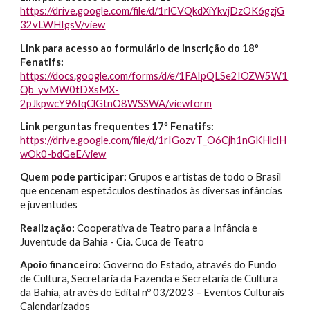
https://drive.google.com/file/d/1rlCVQkdXiYkvjDzOK6gzjG
32vLWHIgsV/view
Link para acesso ao formulário de inscrição do 18º
Fenatifs:
https://docs.google.com/forms/d/e/1FAIpQLSe2IOZW5W1
Qb_yvMW0tDXsMX-
2pJkpwcY96IqClGtnO8WSSWA/viewform
Link perguntas frequentes 17º Fenatifs:
https://drive.google.com/file/d/1rIGozvT_O6Cjh1nGKHlclH
wOk0-bdGeE/view
Quem pode participar:
Grupos e artistas de todo o Brasil
que encenam espetáculos destinados às diversas infâncias
e juventudes
Realização:
Cooperativa de Teatro para a Infância e
Juventude da Bahia - Cia. Cuca de Teatro
Apoio financeiro:
Governo do Estado, através do Fundo
de Cultura, Secretaria da Fazenda e Secretaria de Cultura
da Bahia, através do Edital nº 03/2023 – Eventos Culturais
Calendarizados