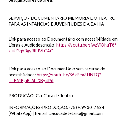
pesquisadores da área.
SERVIÇO - DOCUMENTÁRIO MEMÓRIA DO TEATRO
PARA AS INFÂNCIAS E JUVENTUDES DA BAHIA
Link para acesso ao Documentário com acessibilidade em
Libras e Audiodescrição:
https://youtu.be/sjwzViOhuT8?
si=U3qh3gy8lEIVLCAO
Link para acesso ao Documentário sem recurso de
acessibilidade:
https://youtu.be/S6zBex3NNTQ?
si=FMBjaR-6tJ3By4Pd
PRODUÇÃO: Cia. Cuca de Teatro
INFORMAÇÕES/PRODUÇÃO: (75) 9.9930-7634
(WhatsApp) | E-mail: ciacucadetetaro@gmail.com